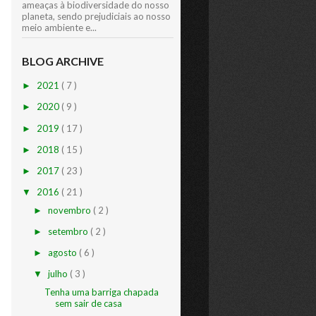
ameaças à biodiversidade do nosso
planeta, sendo prejudiciais ao nosso
meio ambiente e...
BLOG ARCHIVE
2021
( 7 )
►
2020
( 9 )
►
2019
( 17 )
►
2018
( 15 )
►
2017
( 23 )
►
2016
( 21 )
▼
novembro
( 2 )
►
setembro
( 2 )
►
agosto
( 6 )
►
julho
( 3 )
▼
Tenha uma barriga chapada
sem sair de casa