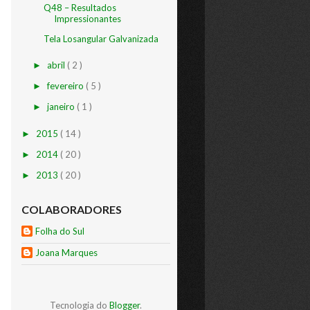
Q48 – Resultados
Impressionantes
Tela Losangular Galvanizada
abril
( 2 )
►
fevereiro
( 5 )
►
janeiro
( 1 )
►
2015
( 14 )
►
2014
( 20 )
►
2013
( 20 )
►
COLABORADORES
Folha do Sul
Joana Marques
Tecnologia do
Blogger
.