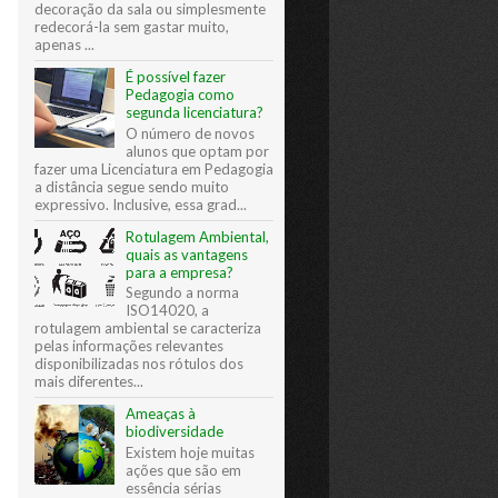
decoração da sala ou simplesmente
redecorá-la sem gastar muito,
apenas ...
É possível fazer
Pedagogia como
segunda licenciatura?
O número de novos
alunos que optam por
fazer uma Licenciatura em Pedagogia
a distância segue sendo muito
expressivo. Inclusive, essa grad...
Rotulagem Ambiental,
quais as vantagens
para a empresa?
Segundo a norma
ISO14020, a
rotulagem ambiental se caracteriza
pelas informações relevantes
disponibilizadas nos rótulos dos
mais diferentes...
Ameaças à
biodiversidade
Existem hoje muitas
ações que são em
essência sérias