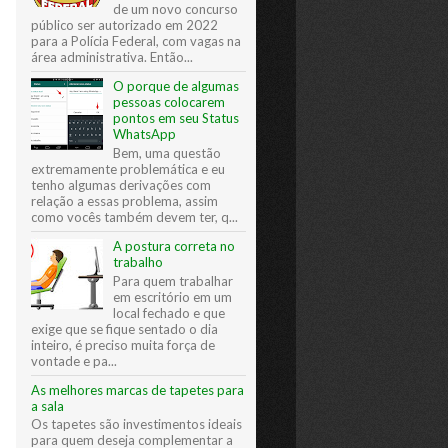
de um novo concurso
público ser autorizado em 2022
para a Polícia Federal, com vagas na
área administrativa. Então...
O porque de algumas
pessoas colocarem
pontos em seu Status
WhatsApp
Bem, uma questão
extremamente problemática e eu
tenho algumas derivações com
relação a essas problema, assim
como vocês também devem ter, q...
A postura correta no
trabalho
Para quem trabalhar
em escritório em um
local fechado e que
exige que se fique sentado o dia
inteiro, é preciso muita força de
vontade e pa...
As melhores marcas de tapetes para
a sala
Os tapetes são investimentos ideais
para quem deseja complementar a