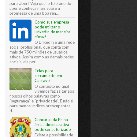
para Uber? Veja qual o telefone do
uber e conheça mais sobre a
promessa de uma boa ren...
Como sua empresa
pode utilizar o
LinkedIn de maneira
eficaz?
O LinkedIn é uma rede
social profissional, que conta com
mais de 750 milhões de usuários
ativos. Assim como as demais redes
sociais, ela per...
Telas para
cercamento em
Cascavel
O contexto no qual
vivemos faz saltar aos
nossos olhos palavras como
“segurança” e “privacidade”. E não é
para menos: índices preocupantes
d...
Concurso da PF na
área administrativa
pode ser autorizado
Existe a possibilidade