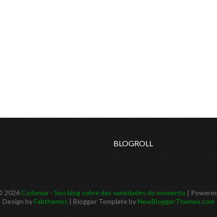
BLOGROLL
 ©
2026
Codomar - Seu blog sobre das variedades do momento
| Powere
Design by
Fabthemes
| Blogger Template by
NewBloggerThemes.com