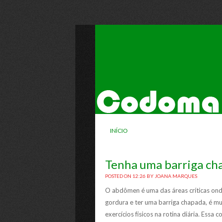
INÍCIO
Tenha uma barriga cha
POSTED ON 12:26
BY
JOANA MARQUES
O abdômen é uma das áreas críticas onde
gordura e ter uma barriga chapada, é m
exercícios físicos na rotina diária. Es