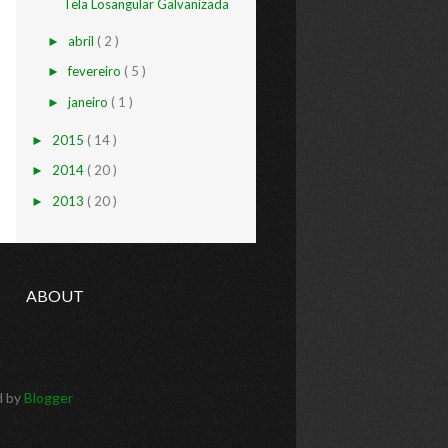
Tela Losangular Galvanizada
abril
( 2 )
►
fevereiro
( 5 )
►
janeiro
( 1 )
►
2015
( 14 )
►
2014
( 20 )
►
2013
( 20 )
►
ABOUT
d by
Blogger