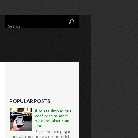
Search
POPULAR POSTS
4 coisas simples que
você precisa saber
para trabalhar como
Uber
Pensando em pegar
um trabalho paralelo de motorista