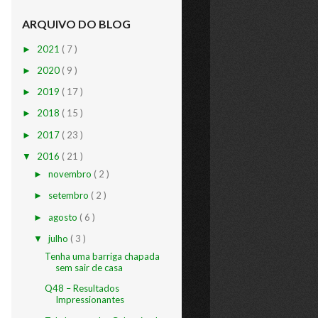
ARQUIVO DO BLOG
2021
( 7 )
►
2020
( 9 )
►
2019
( 17 )
►
2018
( 15 )
►
2017
( 23 )
►
2016
( 21 )
▼
novembro
( 2 )
►
setembro
( 2 )
►
agosto
( 6 )
►
julho
( 3 )
▼
Tenha uma barriga chapada
sem sair de casa
Q48 – Resultados
Impressionantes