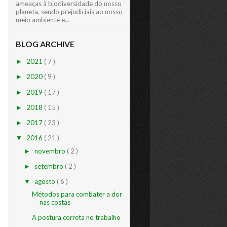
ameaças à biodiversidade do nosso
planeta, sendo prejudiciais ao nosso
meio ambiente e...
BLOG ARCHIVE
2021
( 7 )
►
2020
( 9 )
►
2019
( 17 )
►
2018
( 15 )
►
2017
( 23 )
►
2016
( 21 )
▼
novembro
( 2 )
►
setembro
( 2 )
►
agosto
( 6 )
▼
Métodos para combater a dor
nas costas
A postura correta no trabalho