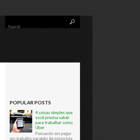
Search
POPULAR POSTS
4 coisas simples que
você precisa saber
para trabalhar como
Uber
Pensando em pegar
um trabalho paralelo de motorista