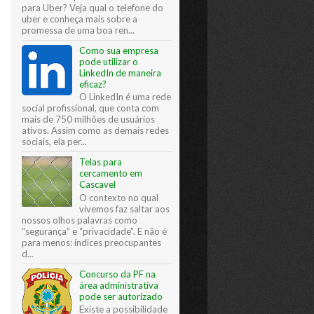
para Uber? Veja qual o telefone do
uber e conheça mais sobre a
promessa de uma boa ren...
Como sua empresa
pode utilizar o
LinkedIn de maneira
eficaz?
O LinkedIn é uma rede
social profissional, que conta com
mais de 750 milhões de usuários
ativos. Assim como as demais redes
sociais, ela per...
Telas para
cercamento em
Cascavel
O contexto no qual
vivemos faz saltar aos
nossos olhos palavras como
“segurança” e “privacidade”. E não é
para menos: índices preocupantes
d...
Concurso da PF na
área administrativa
pode ser autorizado
Existe a possibilidade