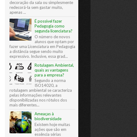
decoração da sala ou simplesmente
redecorá-la sem gastar muito,
apenas ...
É possível fazer
Pedagogia como
segunda licenciatura?
O número de novos
alunos que optam por
fazer uma Licenciatura em Pedagogia
a distância segue sendo muito
expressivo. Inclusive, essa grad...
Rotulagem Ambiental,
quais as vantagens
para a empresa?
Segundo a norma
ISO14020, a
rotulagem ambiental se caracteriza
pelas informações relevantes
disponibilizadas nos rótulos dos
mais diferentes...
Ameaças à
biodiversidade
Existem hoje muitas
ações que são em
essência sérias