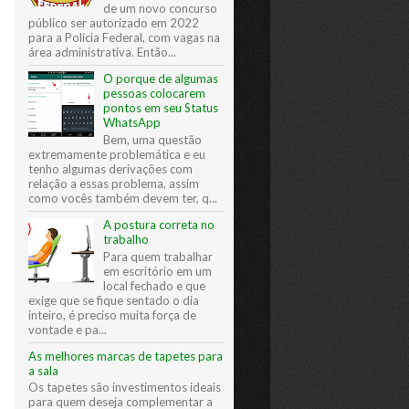
de um novo concurso
público ser autorizado em 2022
para a Polícia Federal, com vagas na
área administrativa. Então...
O porque de algumas
pessoas colocarem
pontos em seu Status
WhatsApp
Bem, uma questão
extremamente problemática e eu
tenho algumas derivações com
relação a essas problema, assim
como vocês também devem ter, q...
A postura correta no
trabalho
Para quem trabalhar
em escritório em um
local fechado e que
exige que se fique sentado o dia
inteiro, é preciso muita força de
vontade e pa...
As melhores marcas de tapetes para
a sala
Os tapetes são investimentos ideais
para quem deseja complementar a