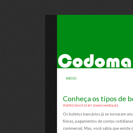
INÍCIO
Conheça os tipos de b
POSTED ON 09:33
BY
JOANA MARQUES
Os boletos bancários já se tornaram uma
físicas, pagamentos de contas cotidianas
commerce). Mas, você sabia que existe di