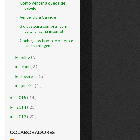
Como vencer a queda de
cabelo
Vencendo a Calvície
3 dicas para comprar com
segurança na internet
Conheça os tipos de boleto e
suas vantagens
julho
( 3 )
►
abril
( 2 )
►
fevereiro
( 5 )
►
janeiro
( 1 )
►
2015
( 14 )
►
2014
( 20 )
►
2013
( 20 )
►
COLABORADORES