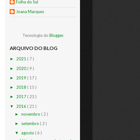
Folha do Sul
Joana Marques
Tecnologia do
Blogger
.
ARQUIVO DO BLOG
2021
( 7 )
►
2020
( 9 )
►
2019
( 17 )
►
2018
( 15 )
►
2017
( 23 )
►
2016
( 21 )
▼
novembro
( 2 )
►
setembro
( 2 )
►
agosto
( 6 )
▼